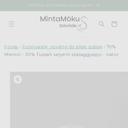
Ugrás a
Szállítás és fizetési összefoglaló
tartalomhoz
Kosár
Fonás
›
Fonnivalók, növényi és állati szálak
›
70%
Merinó - 30% Tussah selyem szalaggyapjú - natúr
ihagyás, és
grás a
termékadatokra