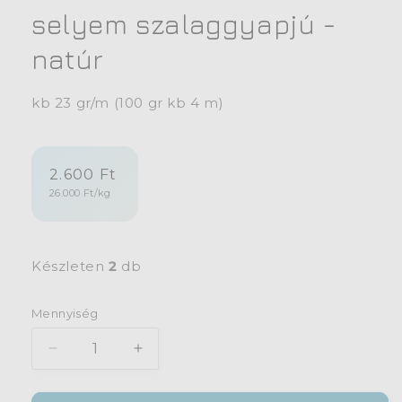
selyem szalaggyapjú -
natúr
kb 23 gr/m (100 gr kb 4 m)
Normál
2.600 Ft
Egységár
26.000 Ft/kg
ár
Készleten
2
db
Mennyiség
Mennyiség
70%
70%
Merinó
Merinó
-
-