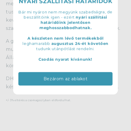
NYÁRI SZÁLLÍTÁSI HATÁRIDŐK
merino (kb. 19 mikron) gyapjú, és 30% kínai
tussah (vad)selyem gondosan válogatott
Bár mi nyáron nem megyünk szabadságra, de
beszállítóink igen - ezért
nyári szállítási
keveréke.
Az egységes, kellemes tapintású
határidőink jelentősen
meghosszabbodhatnak.
szalagok kiválóan fonhatóak, nemezelhetőek.
A készleten nem lévő termékekből
A gyártó garantálja, hogy a gyapjú felelős és
leghamarabb
augusztus 24-ét követően
tudunk utánpótlást rendelni.
muesling mentes állattartásból származik.
Állati eredetű, biológiailag lebomló,
Csodás nyarat kívánunk!
környezetbarát alapanyag.
DHG termék, készlethiány esetén a gyártói
Bezárom az ablakot
készlet függvényében a szállítási idő 2-3 hét.
+/- 3% eltérés a csomagsúlyban előfordulhat.