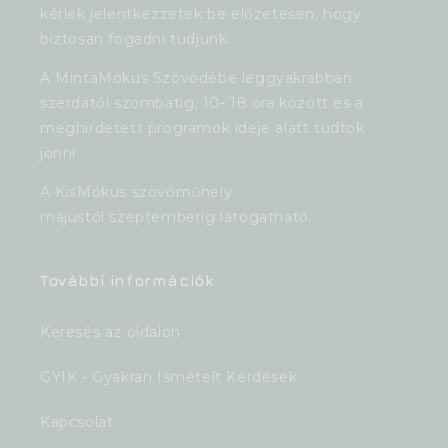
kérlek jelentkezzetek be előzetesen, hogy
biztosan fogadni tudjunk.
A MintaMókus Szövödébe leggyakrabban
szerdától szombatig, 10- 18 óra között és a
meghirdetett programok ideje alatt tudtok
jönni.
A KisMókus szövőműhely
májustól szeptemberig látogatható.
További információk
Keresés az oldalon
GYIK - Gyakran Ismételt Kérdések
Kapcsolat