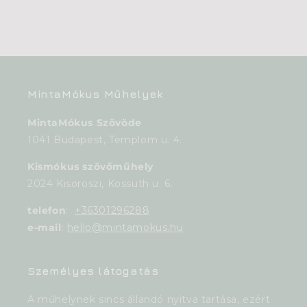
MintaMókus Műhelyek
MintaMókus Szövöde
1041 Budapest, Templom u. 4.
Kismókus szövőműhely
2024 Kisoroszi, Kossuth u. 6.
telefon
:
+36301296288
e-mail
:
hello@mintamokus.hu
Személyes látogatás
A műhelynek sincs állandó nyitva tartása, ezért